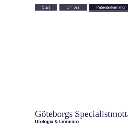
Start
Om oss
Patientinformation
Göteborgs Specialistmott
Urologix & Linnebro