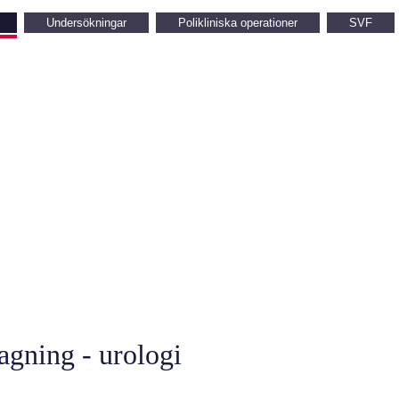
Undersökningar
Polikliniska operationer
SVF
agning - urologi