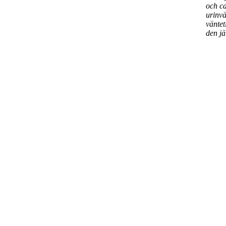
och ca
urinv
väntet
den j