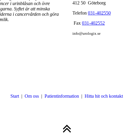
412 50 Göteborg
ncer i urinblåsan och övre
ägarna.
Syftet är att minska
Telefon
031-402550
iderna i cancervården och göra
ämlik.
Fax
031-402552
info@urologix.se
Start
|
Om oss
|
Patientinformation
|
Hitta hit och kontakt