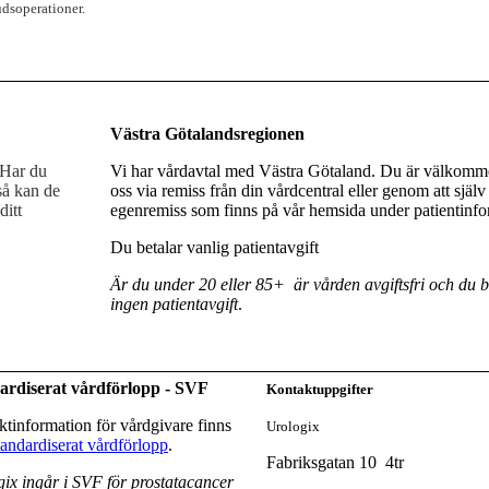
udsoperationer.
Västra Götalandsregionen
 Har du
Vi har vårdavtal med Västra Götaland. Du är välkomme
så kan de
oss via remiss från din vårdcentral eller genom att själv 
ditt
egenremiss som finns på vår hemsida under patientinfo
Du betalar vanlig patientavgift
Är du under 20 eller 85+ är vården avgiftsfri och du b
ingen patientavgift
.
ardiserat vårdförlopp - SVF
Kontaktuppgifter
tinformation för vårdgivare finns
Urologix
andardiserat vårdförlopp
.
Fabriksgatan 10 4tr
ix ingår i SVF för prostatacancer