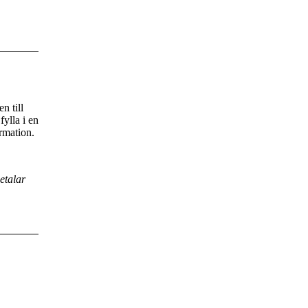
n till
fylla i en
rmation.
etalar