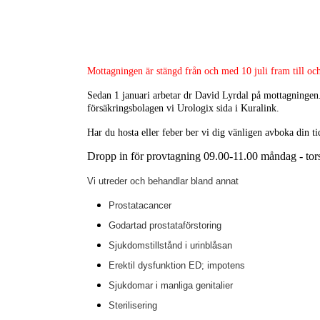
Mottagningen är stängd från och med 10 juli fram till oc
Sedan 1 januari arbetar dr David Lyrdal på mottagningen.
försäkringsbolagen vi Urologix sida i Kuralink.
Har du hosta eller feber ber vi dig vänligen avboka din t
Dropp in för provtagning 09.00-11.00 måndag - tor
Vi utreder och behandlar bland annat
Prosta
tacancer
Godartad
prostataförstoring
Sjukdomstillstånd i urinblåsan
Erektil dysfunktion ED; impotens
Sjukdomar i manliga genitalier
Sterilisering